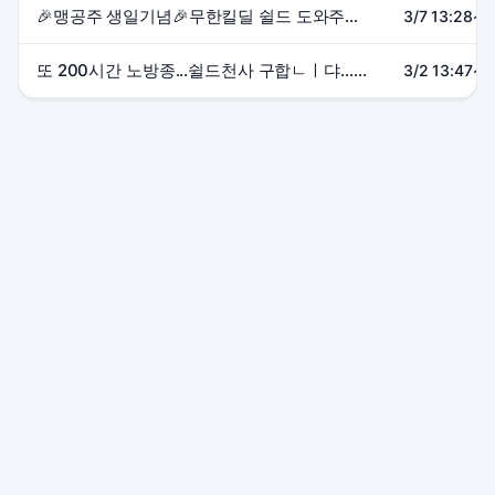
🎉맹공주 생일기념🎉무한킬딜 쉴드 도와주세효(＾∀＾●)
3/7 13:28~1
또 200시간 노방종...쉴드천사 구합ㄴㅣ댜...(┬┬﹏┬┬)
3/2 13:47~1
본 사이트는 SOOP 및 관련 서비스와 제휴 관계가 없으며, 모든
상표는 각 소유자에게 귀속됩니다.