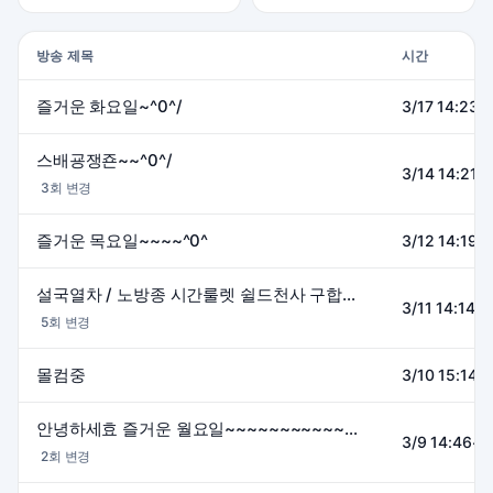
방송 제목
시간
즐거운 화요일~^0^/
3/17 14:23~
스배굥쟁죤~~^0^/
3/14 14:21~
3회 변경
즐거운 목요일~~~~^0^
3/12 14:19~
설국열차 / 노방종 시간룰렛 쉴드천사 구합니댜ㅠ_ㅠ
3/11 14:14~
5회 변경
몰컴중
3/10 15:14~
안녕하세효 즐거운 월요일~~~~~~~~~~~~~(＾∀＾●)
3/9 14:46~2
2회 변경