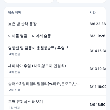
방송 제목
시간
늦은 밤 산책 등장
8/6 22:38~2
이세돌 팰월드 이어서 출동
8/2 19:26~0
멸망전 팀 릴동파 응원방송!!! / 후열~!
3/14 16:36~
4회 변경
세피리아 후열 (타요,양도끼,민결희)
3/13 19:34~
4회 변경
슬더스2 멀티멀티멀멀티(w.타요,문모모,난워니)
3/11 19:09~
2회 변경
후열 뮤제닉스 해보기
3/9 18:50~0
1회 변경