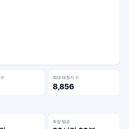
 수
최대 애청자 수
8,856
간
최장 방송