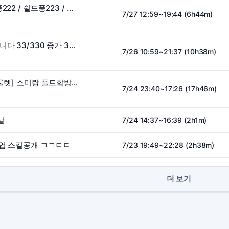
버인 음주벽킬 [ 한잔풍222 / 쉴드풍223 / 전체잔 각방 250 ]
7/27 12:59~19:44 (6h44m)
배그 킬룰렛 노방종 갑니다 33/330 증가 340 감소
7/26 10:59~21:37 (10h38m)
[33/330 도파민혜자룰렛] 소미랑 풀트합방 #몸치주의
7/24 23:40~17:26 (17h46m)
날
7/24 14:37~16:39 (2h1m)
직업 스킬공개 ㄱㄱㄷㄷ
7/23 19:49~22:28 (2h38m)
더 보기