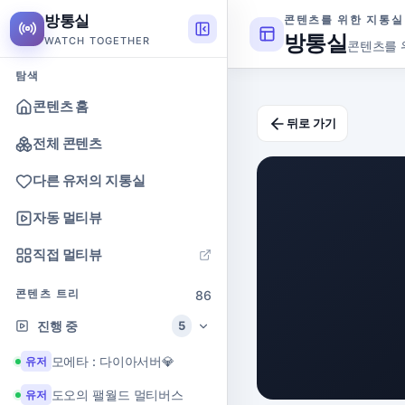
방통실
콘텐츠를 위한 지통실
방통실
WATCH TOGETHER
콘텐츠를 
탐색
콘텐츠 홈
뒤로 가기
전체 콘텐츠
다른 유저의 지통실
자동 멀티뷰
직접 멀티뷰
콘텐츠 트리
86
진행 중
5
모에타 : 다이아서버💎
유저
도오의 팰월드 멀티버스
유저