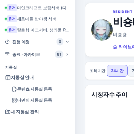
마인크래프트 보람서버 (다이아 + 힐링 서버)
유저
RESIDENT 
비숑
새움마을 반야생 서버
유저
탈출형 마크서버, 성좌물 RPG 마크서버
유저
비숑숑
진행 예정
0
숲 라이브
종료 · 아카이브
81
지통실
24시간
조회 기간
지통실 안내
콘텐츠 지통실 등록
시청자수 추이
나만의 지통실 등록
내 지통실 관리