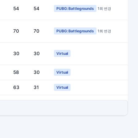
54
54
PUBG: Battlegrounds
1회 변경
70
70
PUBG: Battlegrounds
1회 변경
30
30
Virtual
58
30
Virtual
63
31
Virtual