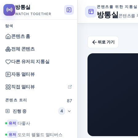
방통실
콘텐츠를 위한 지통실
방통실
WATCH TOGETHER
콘텐츠를 
탐색
콘텐츠 홈
뒤로 가기
전체 콘텐츠
다른 유저의 지통실
자동 멀티뷰
직접 멀티뷰
콘텐츠 트리
87
진행 중
4
다좋사
유저
도오의 팰월드 멀티버스
유저