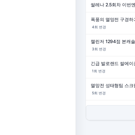
4회 변경
3회 변경
긴급 발로랜드 쌀에이
1회 변경
멸망전 성태형팀 스크
5회 변경