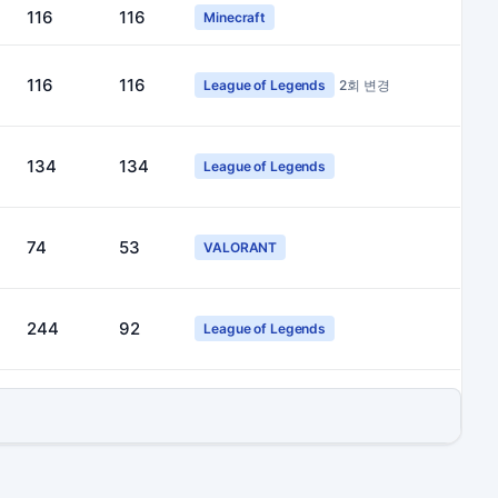
116
116
Minecraft
116
116
League of Legends
2회 변경
134
134
League of Legends
74
53
VALORANT
244
92
League of Legends