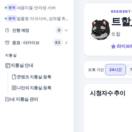
새움마을 반야생 서버
유저
RESIDENT 
트할
탈출형 마크서버, 성좌물 RPG 마크서버
유저
진행 예정
0
트할
종료 · 아카이브
83
숲 라이브
지통실
지통실 안내
24시간
조회 기간
콘텐츠 지통실 등록
나만의 지통실 등록
시청자수 추이
내 지통실 관리