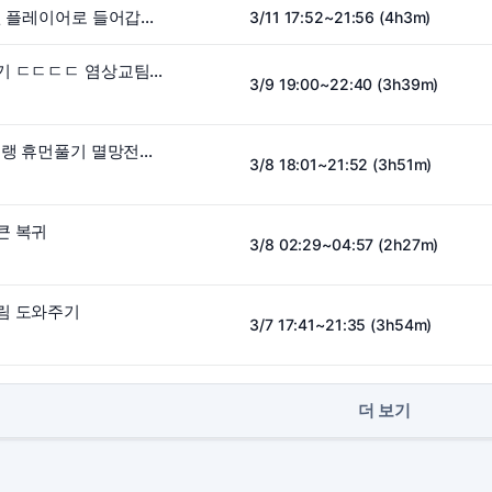
쌀레나 2.5회차 이번엔 플레이어로 들어갑니다
3/11 17:52~21:56 (4h3m)
폭풍의 멸망전 구경하기 ㄷㄷㄷㄷ 염상교팀vs임아니팀
3/9 19:00~22:40 (3h39m)
챌린저 1294점 본캐솔랭 휴먼풀기 멸망전끝나고 증칼ckㄷㄱㄷㄱ
3/8 18:01~21:52 (3h51m)
큰 복귀
3/8 02:29~04:57 (2h27m)
림 도와주기
3/7 17:41~21:35 (3h54m)
더 보기