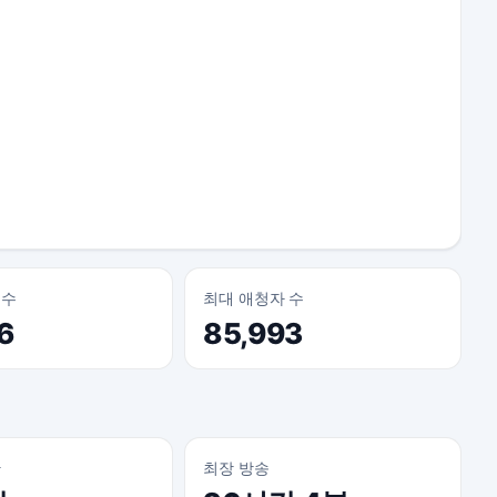
 수
최대 애청자 수
6
85,993
간
최장 방송