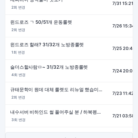
7/31 15:21~
2회 변경
윈드로즈 ㄱ 50/51개 운동룰렛
7/26 15:34~
2회 변경
윈드로즈 할래? 31/32개 노방종룰렛
7/25 20:44~
1회 변경
슬더스할사람ㅁ~ 31/32개 노방종룰렛
7/24 20:06~
4회 변경
규태문학이 뭔데 대체 룰렛도 리뉴얼 했습미다 !!!
7/23 11:42~
2회 변경
내수서버 비하인드 썰 풀어주실 분 / 하북펭가 H스토리
7/21 03:58~
3회 변경