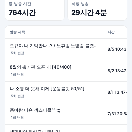
총 방송 시간
최장 방송
764시간
29시간 4분
방송 제목
시간
오뀨야 나 기억안나 ..? / 노휴방 노방종 룰렛/ 뽑기판 40,400
8/5 10:43~1
5회 변경
8월의 뽑기판 오픈 -!! [40/400]
8/2 13:47~2
1회 변경
나 소통 더 못해 이제 [운동룰렛 50/51]
8/1 13:47~2
5회 변경
증바람 미숀 셈스터콜^^;;;;
7/31 20:58~
1회 변경
세피리아 정식출시 맛보기