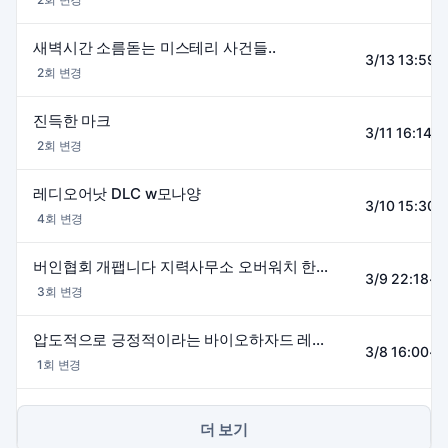
새벽시간 소름돋는 미스테리 사건들..
3/13 13:59~
2회 변경
진득한 마크
3/11 16:14~
2회 변경
레디오어낫 DLC w모나양
3/10 15:30~
4회 변경
버인협회 개팹니다 지력사무소 오버워치 한조출발
3/9 22:18~1
3회 변경
압도적으로 긍정적이라는 바이오하자드 레퀴엠 드디어합니다
3/8 16:00~2
1회 변경
더 보기