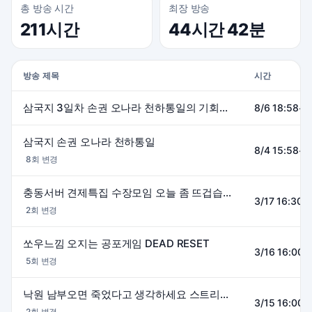
총 방송 시간
최장 방송
211시간
44시간 42분
방송 제목
시간
삼국지 3일차 손권 오나라 천하통일의 기회는올까
8/6 18:58~0
삼국지 손권 오나라 천하통일
8/4 15:58~0
8회 변경
충동서버 견제특집 수장모임 오늘 좀 뜨겁습니다
3/17 16:30~
2회 변경
쏘우느낌 오지는 공포게임 DEAD RESET
3/16 16:00~
5회 변경
낙원 남부오면 죽었다고 생각하세요 스트리머분들
3/15 16:00~
2회 변경