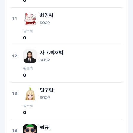
0
화양씨
11
SOOP
팔로워
0
사내.박재박
12
SOOP
팔로워
0
망구랑
13
SOOP
팔로워
0
떵규_
14