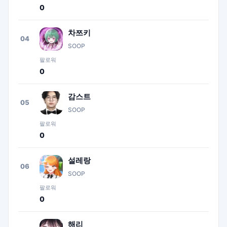
0
차쯔키
04
SOOP
팔로워
0
감스트
05
SOOP
팔로워
0
설레랑
06
SOOP
팔로워
0
해리