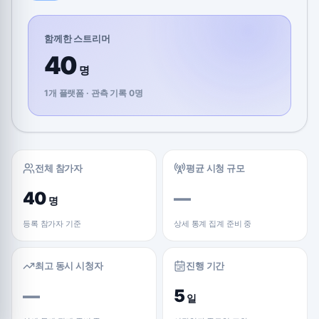
함께한 스트리머
40
명
1개 플랫폼 · 관측 기록 0명
전체 참가자
평균 시청 규모
40
—
명
등록 참가자 기준
상세 통계 집계 준비 중
최고 동시 시청자
진행 기간
—
5
일