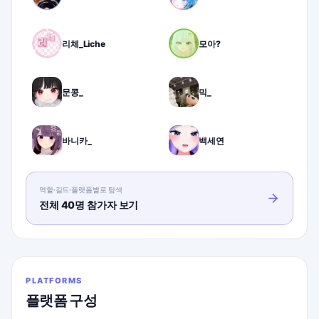
리체_Liche
모아?
문콩_
믹_
바니카_
백세연
역할·길드·플랫폼별로 탐색
전체 40명 참가자 보기
PLATFORMS
플랫폼 구성