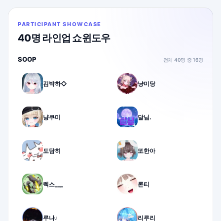
PARTICIPANT SHOWCASE
40명 라인업 쇼윈도우
SOOP
전체 40명 중 16명
김박하◇
냥미당
냥쿠미
달님.
도담히
또한아
렉스___
론티
루나♩
리루리